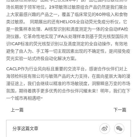
场长期居于领军地位，29项敏筛过敏原组合产品仍然是我们展台
上大家最感兴趣的产品之一，覆盖了临床常见的60种吸入和食物
类过敏原。 同期展出的还有HELIOS全自动荧光免疫分析仪，它
是一款集样本处理、AI核型识别和滴度测定为一体的全自动IFA检
测仪器，它革命性地实现了IFA从处理样本到基于荧光核型国际共
识ICAP标准的荧光核型识别以及滴度测定的全自动操作，有效地
避免了由人为、手工等一切主观因素出现的不确定性，是间接免疫
荧光实验一站式终极自动化解决方案。
CACLP作为行业风向标且重要的交流平台，感谢合作伙伴们对上
海领检科技有限公司与敏筛产品的大力支持，在面向星辰大海的漫
漫征途上，我们会继续以精准的市场敏锐度，洞察瞬息万变的市场
氛围，期待着携手更多优秀的合作伙伴闪耀未来！明年，我们在下
一个城市再相遇吧~
上一篇
下一篇
分享这篇文章