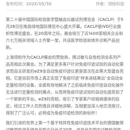
发布时间：2023/05/30
作者：领检科技
第二十届中国国际检验医学暨输血仪器试剂博览会（CACLP）于5
月28日在南昌绿地国际博览中心盛大开幕。CACLP是IVD行业旗
帜性博览盛会，在20周年之际，展会吸引了近1400家相关企业和
六七万相关领域人士齐聚一堂，共话医学检验和体外诊断产品创
新。
上海领检作为CACLP展会的赞助商，携过敏与自免检测全系列产
品亮相此次展会。为了满足更多客户针对免疫印迹试验的自动化需
求而自主研发的eZ9全自动免疫印迹仪更是首次在此等大型盛会亮
相，它是目前市场上真正实现了免疫印迹“样本进结果出”全自动全
定量检测的设备，全面有效地解决了之前临床免疫印迹自动化操作
无法进行定量检测的痛点，从而将免疫印迹试验的自动化提高到了
一个崭新的平台。eZ9的亮相，吸引了专家客户经销商媒体的驻
足，经过工作人员热情且详细地讲解，互相更加深入地交流探讨，
得到了广泛认可，必将成为免疫印迹检测的新标杆！
我们引进的世界上第一个基于特异性免疫印迹技术平台的德国敏筛
过敏原检测系统产品距今已长达20年，该产品在国内过敏检测市